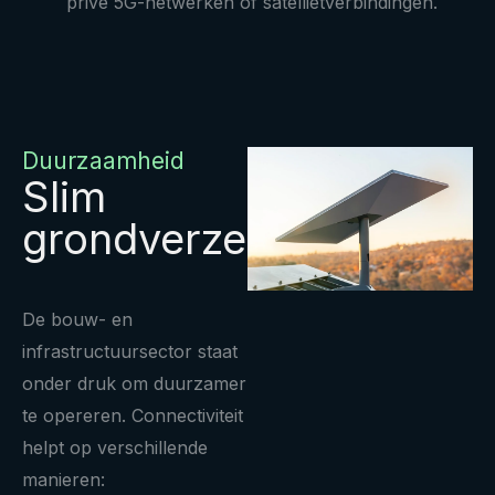
privé 5G-netwerken of satellietverbindingen.
Duurzaamheid
Slim
grondverzet
De bouw- en
infrastructuursector staat
onder druk om duurzamer
te opereren. Connectiviteit
helpt op verschillende
manieren: