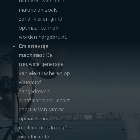
beheerd, waardoor
materialen zoals
zand, klei en grind
optimaal kunnen
worden hergebruikt.
Emissievrije
machines:
De
nieuwste generatie
van elektrische en op
waterstof
aangedreven
graafmachines maakt
gebruik van slimme
oplaadstations en
realtime monitoring
om efficiënte