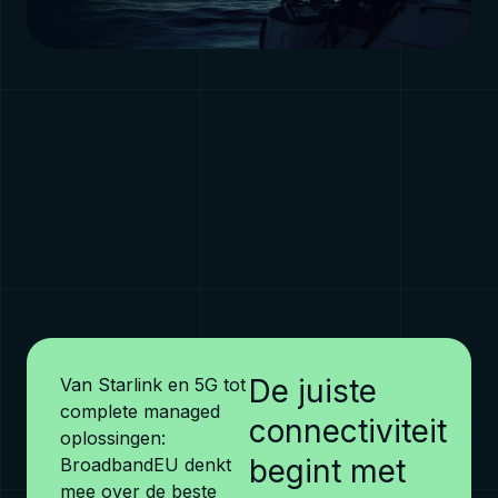
PAGINA
Serviceplannen
Bekijk pagina →
De juiste
Van Starlink en 5G tot
complete managed
connectiviteit
oplossingen:
begint met
BroadbandEU denkt
mee over de beste