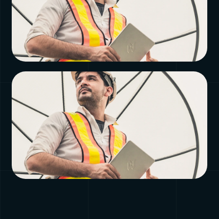
PAGINA
Over BroadbandEU
Bekijk →
PAGINA
Het team