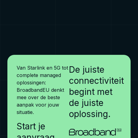
Bekijk →
De juiste
Van Starlink en 5G tot
complete managed
connectiviteit
oplossingen:
begint met
BroadbandEU denkt
mee over de beste
de juiste
aanpak voor jouw
oplossing.
situatie.
Start je
aanvraag