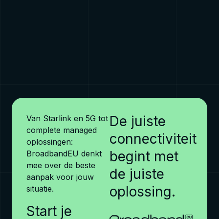
Bouw & Infra
Bekijk pagina →
De juiste
Van Starlink en 5G tot
complete managed
connectiviteit
oplossingen:
begint met
BroadbandEU denkt
mee over de beste
de juiste
aanpak voor jouw
oplossing.
situatie.
Start je