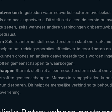
Netwerken
In gebieden waar netwerkstructuren overbelast r
als een back-upnetwerk. Dit stelt niet alleen de eerste hul
te zetten, zelfs wanneer andere verbindingen onbetrouwbaar 
oedsrust.
den
Satelliet internet stelt nooddiensten in staat om real-
helpen om reddingsoperaties effectiever te coördineren en g
k kunnen drones en andere geavanceerde tools worden ingez
etroffen gemeenschappen te waarborgen.
schappen
Starlink stelt niet alleen nooddiensten in staat o
etroffen gemeenschappen. Mensen in rampgebieden kunnen 
dierbaren. Dit helpt de menselijke verbinding te behouden 
lpverlening.